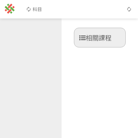
科目
相關課程