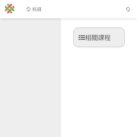
科目
相關課程