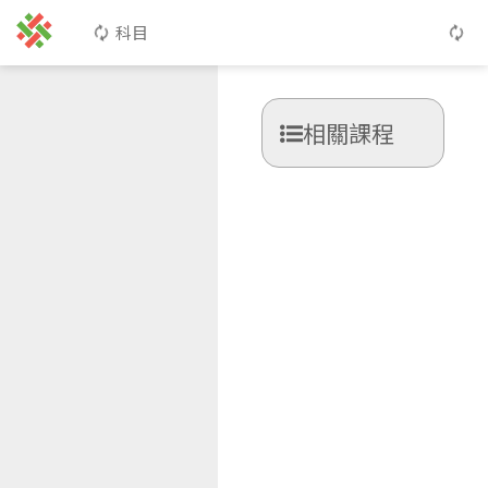
科目
相關課程