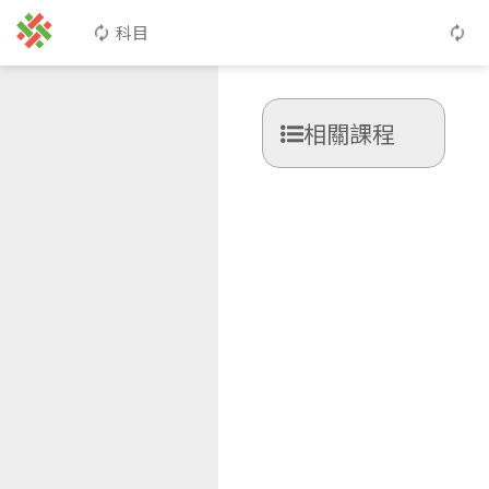
科目
相關課程