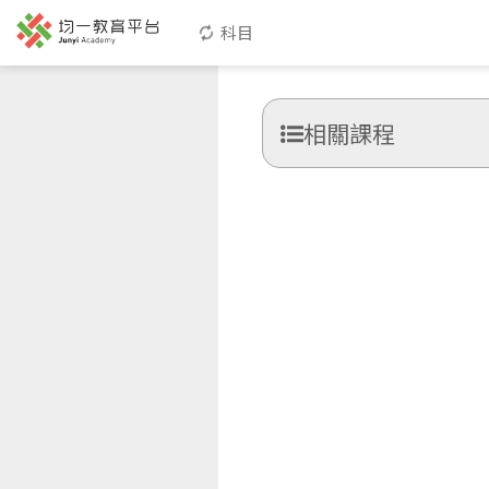
科目
相關課程