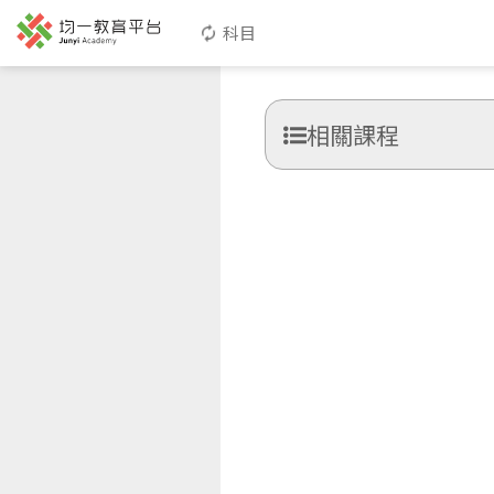
科目
相關課程