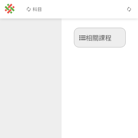
科目
相關課程