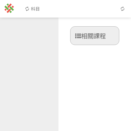
科目
相關課程