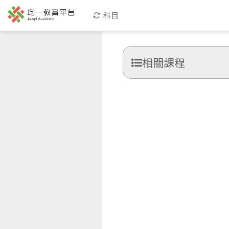
科目
相關課程