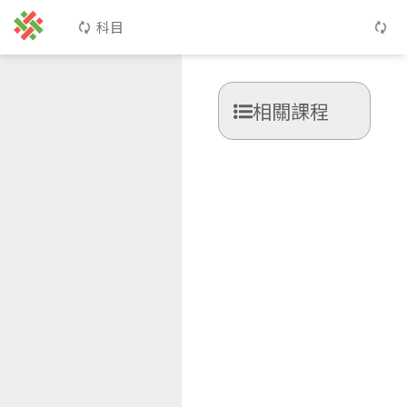
科目
相關課程