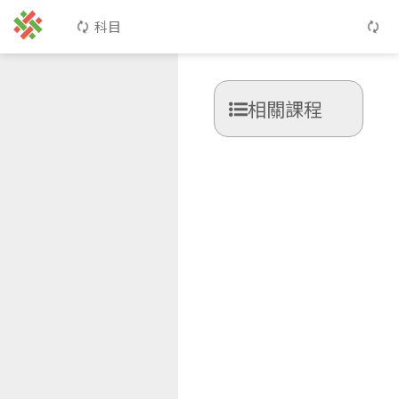
科目
相關課程