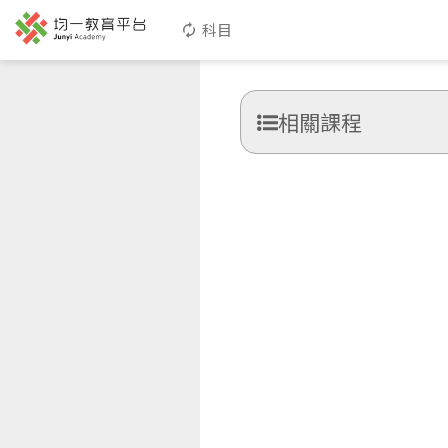
科目
相關課程