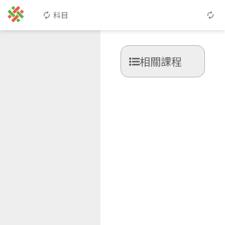
科目
相關課程