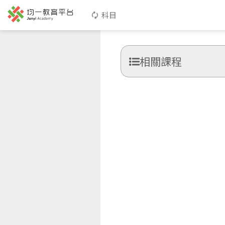
科目
相關課程