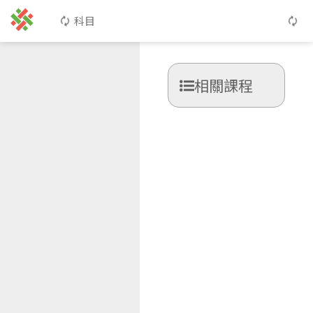
科目
相關課程