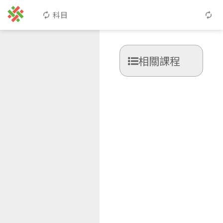
科目
相關課程