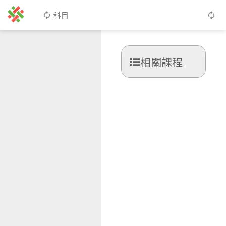
科目
相關課程