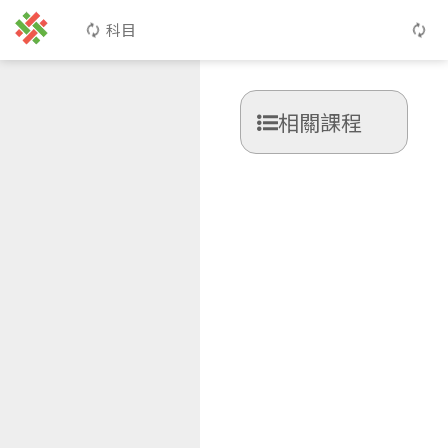
科目
相關課程