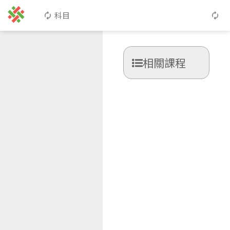
科目
相關課程