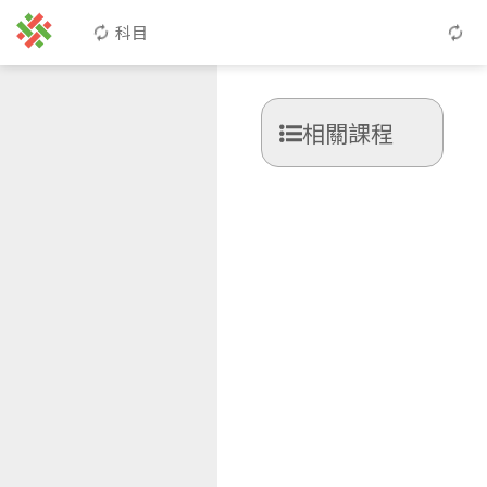
科目
相關課程