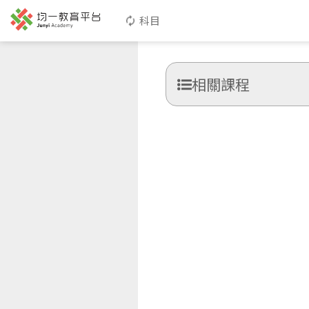
科目
相關課程