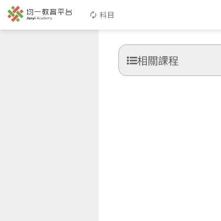
科目
相關課程