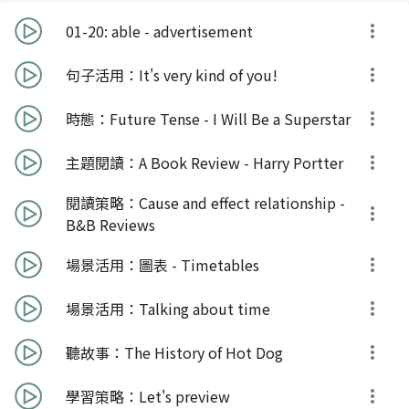
01-20: able - advertisement
句子活用：It's very kind of you!
時態：Future Tense - I Will Be a Superstar
主題閱讀：A Book Review - Harry Portter
閱讀策略：Cause and effect relationship -
B&B Reviews
場景活用：圖表 - Timetables
場景活用：Talking about time
聽故事：The History of Hot Dog
學習策略：Let's preview