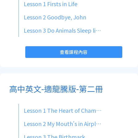
Lesson 1 Firsts in Life
Lesson 2 Goodbye, John
Lesson 3 Do Animals Sleep like You and Me?
查看課程內容
高中英文-適龍騰版-第二冊
Lesson 1 The Heart of Champion
Lesson 2 My Mouth's in Airplane Mode!
Lesson 3 The Birthmark