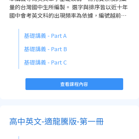
量的台灣國中生所編製。 選字與排序皆以近十年
國中會考英文科的出現頻率為依據，編號越前
面，代表出現的次數越多。例如「person」這個
單字在十年間累計出現 188 次，位居榜首，因此
基礎講義 - Part A
列為第一個高頻單字。 經統計排序，排除冠詞、
介系詞、be 動詞等功能詞，以及人名、地名與國
基礎講義 - Part B
小常見單字。國中會考 2000 字彙表中共篩選出 9
基礎講義 - Part C
60 個高頻單字，並依此編製講義、錄製教學影
片。 全系列共分三本，每本收錄 320 個單字，每
20 個單字為一個練習回合，每本共 16 回，提供
查看課程內容
你每日持續練習的素材。 只要按部就班練習，你
將學會歷年會考曾經出現過的單字，為自己帶來
持續學習的成就感。祝你每天進步一點點，穩扎
穩打迎戰會考！
高中英文-適龍騰版-第一冊