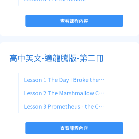
查看課程內容
高中英文-適龍騰版-第三冊
Lesson 1 The Day I Broke the Rules
Lesson 2 The Marshmallow Challenge: A Lesson in Keeping It Simple
Lesson 3 Prometheus - the Champion of Humankind -
查看課程內容