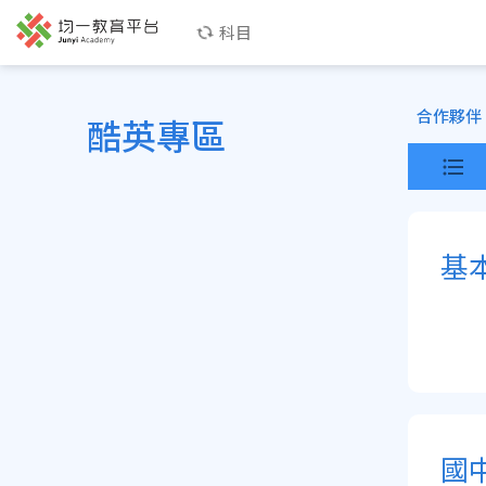
科目
合作夥伴
酷英專區
基
國