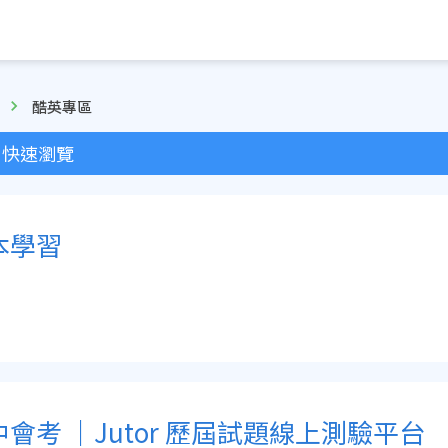
酷英專區
快速瀏覽
本學習
中會考 ｜Jutor 歷屆試題線上測驗平台