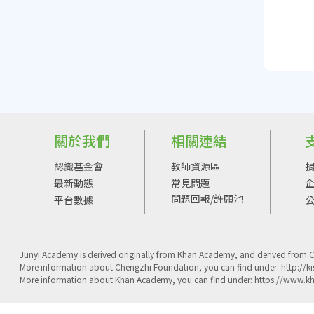
關於我們
相關連結
認識基金會
教師資源區
最新動態
常見問題
問題回報/許願池
平台數據
Junyi Academy is derived originally from Khan Academy, and derived from 
More information about Chengzhi Foundation, you can find under: http://ki
More information about Khan Academy, you can find under: https://www.