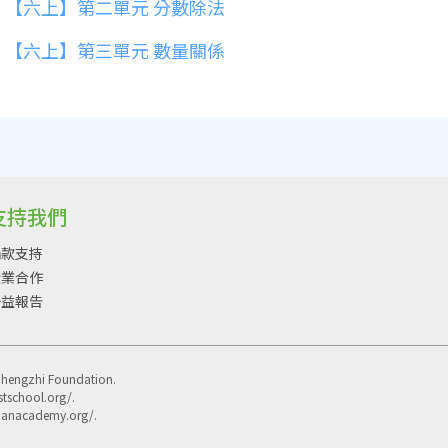
【六上】第二單元 分數除法
【六上】第三單元 數量關係
支持我們
捐款支持
企業合作
公益報告
Chengzhi Foundation.
stschool.org/.
khanacademy.org/.