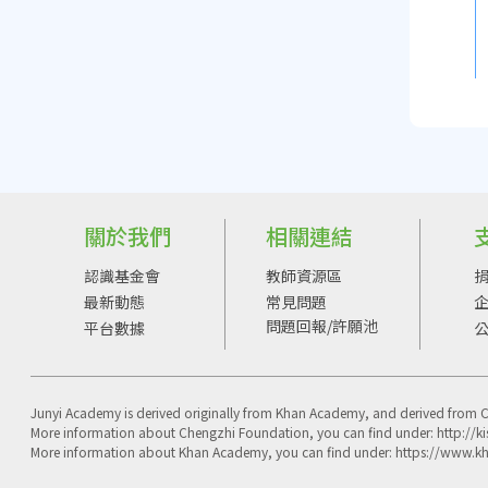
關於我們
相關連結
認識基金會
教師資源區
最新動態
常見問題
問題回報/許願池
平台數據
Junyi Academy is derived originally from Khan Academy, and derived from 
More information about Chengzhi Foundation, you can find under: http://ki
More information about Khan Academy, you can find under: https://www.