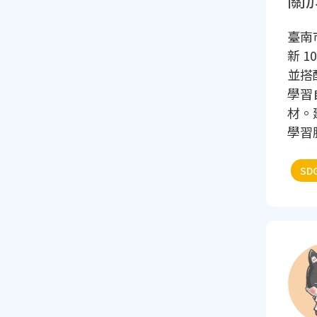
臺南
新 
並搭
學習
材。
學習
SD