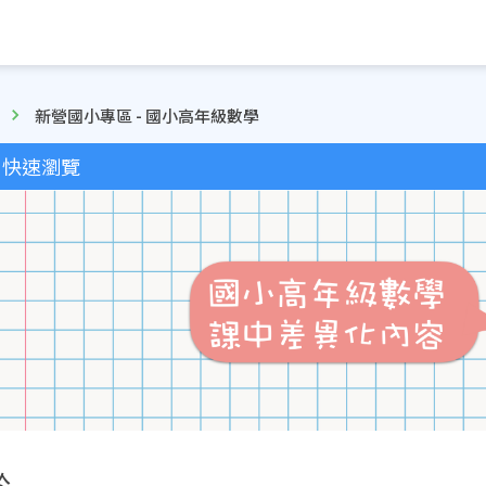
新營國小專區 - 國小高年級數學
快速瀏覽
於