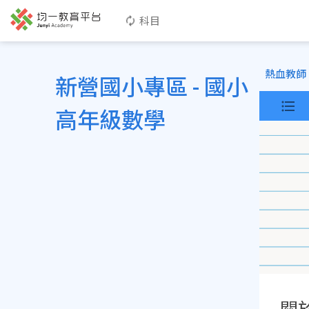
科目
熱血教師
新營國小專區 - 國小
高年級數學
關