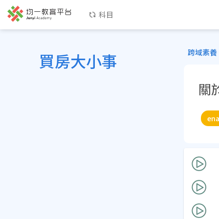
科目
跨域素養
買房大小事
關
ena