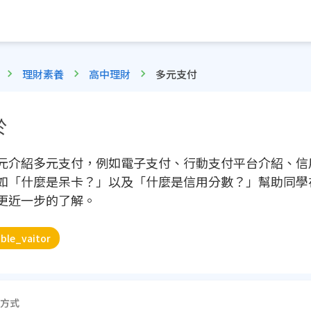
理財素養
高中理財
多元支付
於
元介紹多元支付，例如電子支付、行動支付平台介紹、信
如「什麼是呆卡？」以及「什麼是信用分數？」幫助同學
更近一步的了解。
ble_vaitor
方式