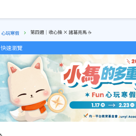
第四週｜收心操 × 諸葛亮馬 ☕
un 心玩寒假
快速瀏覽