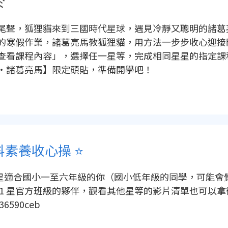
於
尾聲，狐狸貓來到三國時代星球，遇見冷靜又聰明的諸葛
的寒假作業，諸葛亮馬教狐狸貓，用方法一步步收心迎接
查看課程內容」，選擇任一星等，完成相同星星的指定課
・諸葛亮馬】限定頭貼，準備開學吧！
學科素養收心操 ⭐️
顆星適合國小一至六年級的你（國小低年級的同學，可能會
1 星官方班級的夥伴，觀看其他星等的影片清單也可以拿徽章 🔸 
36590ceb