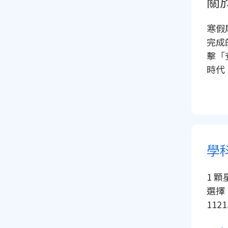
關
寒假
完成
擊「
時代
1 
選擇 
1121