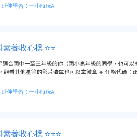
延伸學習：一小時玩AI
學科素養收心操 ⭐️⭐️
顆星適合國中一至三年級的你（國小高年級的同學，也可以嘗試
觀看其他星等的影片清單也可以拿徽章 🔸 任務代碼：d9694d1a0
延伸學習：一小時玩AI
素養收心操 ⭐️⭐️⭐️