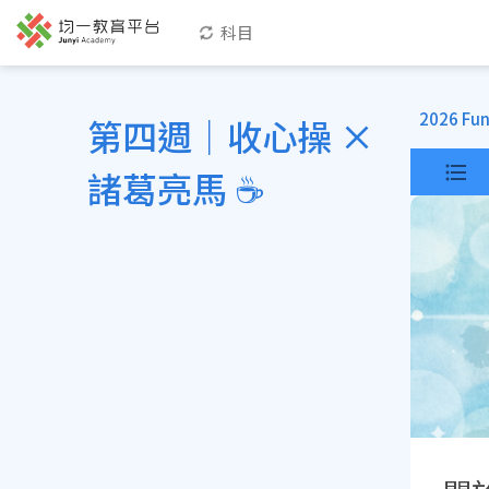
科目
2026 F
第四週｜收心操 ×
諸葛亮馬 ☕