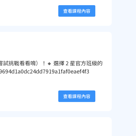
查看課程內容
挑戰看看唷）！🔸 選擇 2 星官方班級的
dc24dd7919a1faf0eaef4f3
查看課程內容