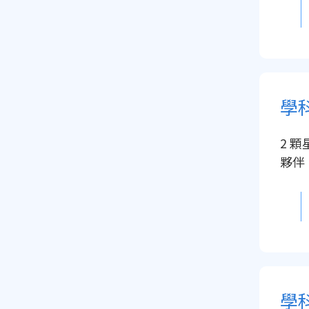
2 
夥伴，
學科