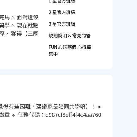
1 星官方班級
2 星官方班級
亮馬。 面對還沒
3 星官方班級
開學。 現在就點
程， 獲得【三國
規則說明 & 常見問答
FUN 心玩寒假 心得募
集中
覺得有些困難，建議家長陪同共學唷）！🔸
任務代碼：d987cf8eff4f4c4aa760