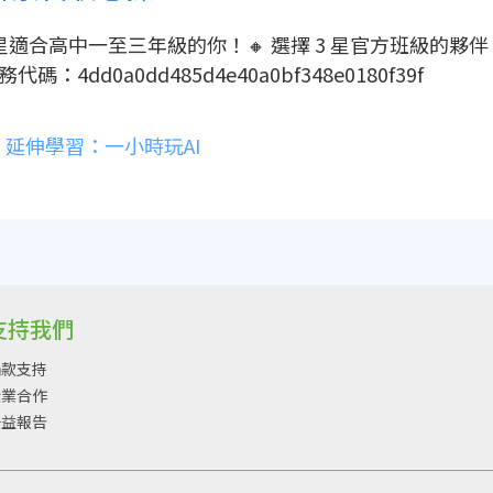
顆星適合高中一至三年級的你！🔸 選擇 3 星官方班級的
任務代碼：4dd0a0dd485d4e40a0bf348e0180f39f
延伸學習：一小時玩AI
支持我們
捐款支持
企業合作
公益報告