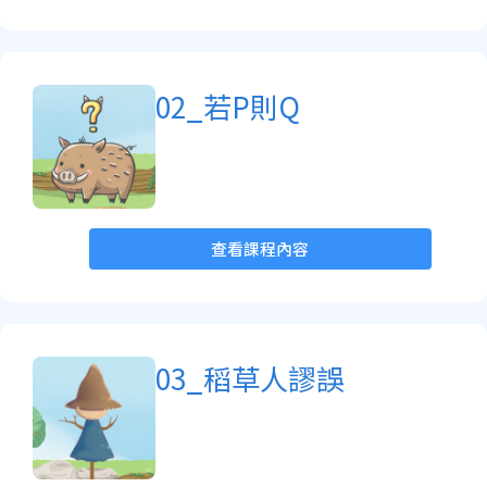
02_若P則Q
查看課程內容
03_稻草人謬誤