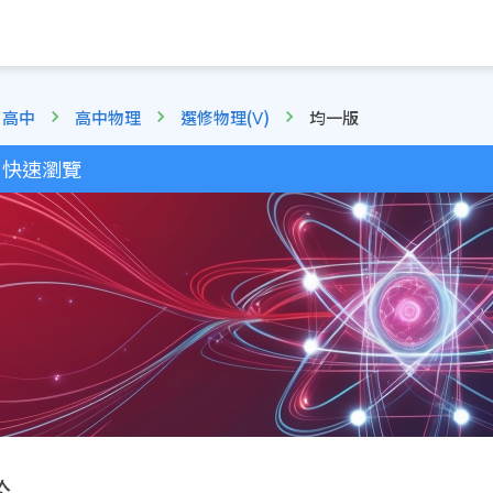
高中
高中物理
選修物理(Ⅴ)
均一版
快速瀏覽
於