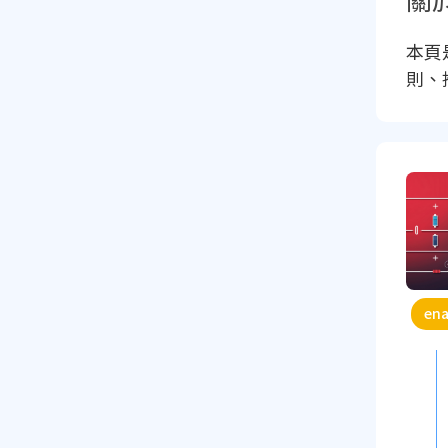
本頁
則、
ena