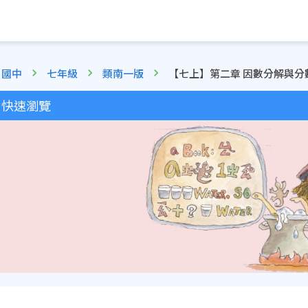
國中
七年級
類南一版
【七上】第二章 因數分解與分
快速瀏覽