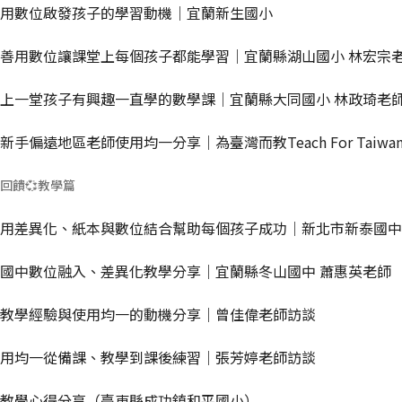
用數位啟發孩子的學習動機｜宜蘭新生國小
善用數位讓課堂上每個孩子都能學習｜宜蘭縣湖山國小 林宏宗
上一堂孩子有興趣一直學的數學課｜宜蘭縣大同國小 林政琦老
新手偏遠地區老師使用均一分享｜為臺灣而教Teach For Taiw
回饋💞教學篇
用差異化、紙本與數位結合幫助每個孩子成功｜新北市新泰國中
國中數位融入、差異化教學分享｜宜蘭縣冬山國中 蕭惠英老師
教學經驗與使用均一的動機分享｜曾佳偉老師訪談
用均一從備課、教學到課後練習｜張芳婷老師訪談
教學心得分享（臺東縣成功鎮和平國小）