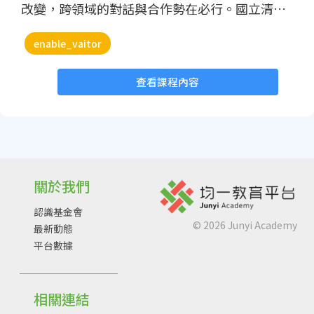
改變，跨領域的對話與合作勢在必行。國立清華
大學人文社會與AI領域研究者，以面對社會重要
enable_vaitor
議題與趨勢為目標，推動以人文社會願景為核心
的AI應用與發展，以實現與社會福祉相關的科技
查看課程內容
公共化理念與人文社會價值。 因此，國立清
華大學人文社會AI應用與研究發展中心與科技部
人文司公共化AI計畫及科技部人文社會中心人社A
I研習計畫之支持下，錄製「人文社會AI導論」系
列影片。此系列影片由本中心成員林文源教授策
劃，王道維教授主講，希望由協助人文社會研究
關於我們
者進入AI的引導角度，循序由AI發展歷史、資料
認識基金會
與技術面向，以及各種人文社會相關範例，進而
©
2026
Junyi Academy
最新動態
討論人文社會推動公共化AI的展望。 謹此，
平台數據
歡迎各界多加利用與研習，若有相關建議與希望
進一步探討的議題也歡迎回饋給本中心，也歡迎
有志於公共化AI理念者，加入我們的推動行列。
相關連結