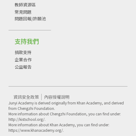
教師資源區
常見問題
問題回報/許願池
支持我們
捐款支持
企業合作
公益報告
資訊安全政策
內容授權說明
Junyi Academy is derived originally from Khan Academy, and derived
from Chengzhi Foundation.
More information about Chengzhi Foundation, you can find under:
http://kistschool.org/.
More information about Khan Academy, you can find under:
https://www.khanacademy.org/.