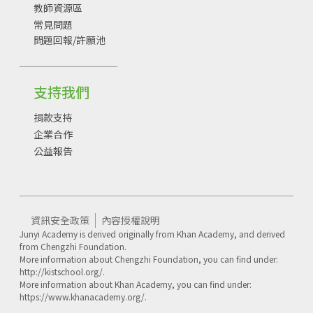
教師資源區
常見問題
問題回報/許願池
支持我們
捐款支持
企業合作
公益報告
資訊安全政策
內容授權說明
Junyi Academy is derived originally from Khan Academy, and derived
from Chengzhi Foundation.
More information about Chengzhi Foundation, you can find under:
http://kistschool.org/.
More information about Khan Academy, you can find under:
https://www.khanacademy.org/.