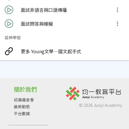
面試非語言與口語傳播
面試問答與模擬
延伸學習
更多 Young文學—國文起手式
關於我們
認識基金會
©
2026
Junyi Academy
最新動態
平台數據