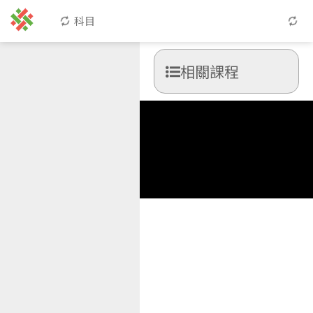
科目
相關課程