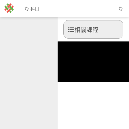
科目
相關課程