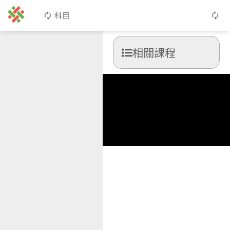
科目
相關課程