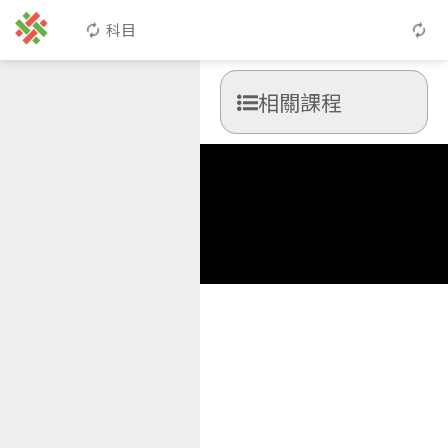
科目
相關課程