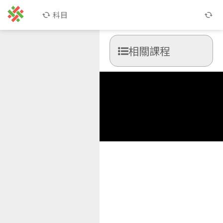
科目
相關課程