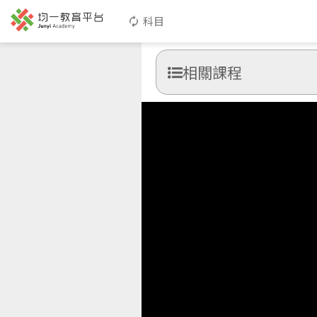
科目
相關課程