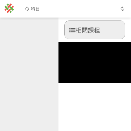
科目
相關課程