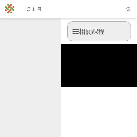
科目
相關課程