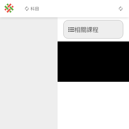
科目
相關課程