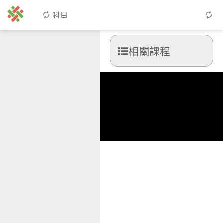
科目
相關課程