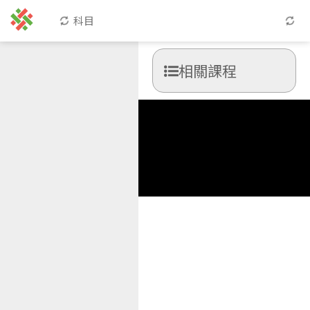
科目
相關課程