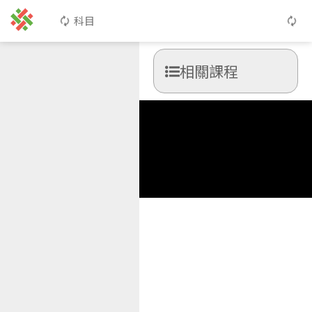
科目
相關課程