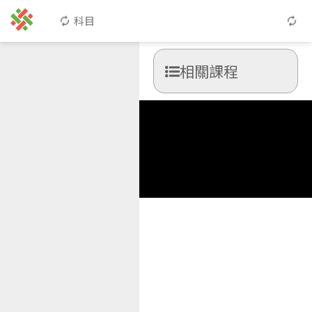
科目
相關課程