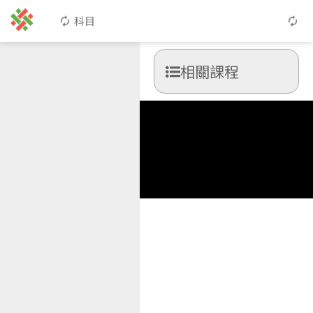
科目
相關課程